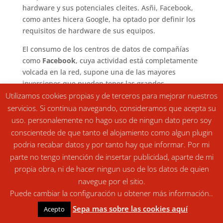
hardware y sus potenciales cleites. Asñi, Facebook,
como antes hicera Google, ha optado por definir los
requisitos de hardware de sus equipos.
El consumo de los centros de datos de compañías
como
Facebook
, cuya actividad está completamente
volcada en la red, supone una de las mayores
inversiones que pueden tener las grandes
compañías que operan en Internet. En este sentido,
Utilizamos cookies propias y de terceros para mejorar nuestros
Facebook, hace un par de años ya que optara por la
servicios. Si continua navegando, consideramos que acepta su
especificación denominada
“Open Compute”
para
uso. personalemente no hago uso de ningun dato pero soy
estos centros de datos. Una apuesta que
prescinde
conscientede de que tanto el alojamiento como algun plugin
del modelo OEM
, propia de fabricantes de equipos
podria recabar datos y por tanto hay que informar. Por mi
originales de macas específicas, como los
parte no tengo intención de insertar publicidad, aparte de mi
de
Dell
o
HP
, para pasar al denominado
ODM
, donde
propia obra, ni de hacer ningun uso de los datos de quien
es el diseño y no el fabricante lo que importa.
navegue por el sitio.
Puede cambiar la configuración u obtener más información..
Sepa mas sobre las cookies aquí
Acepto