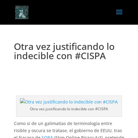
Otra vez justificando lo
indecible con #CISPA
Otra vez justificando lo indecible con #CISPA
Como si de un galimatías de terminología entre
risible y oscura se tratase, el gobierno de EEUU, tras
el fracaso de
SOPA
(Stop Online Piracy Act), pretende